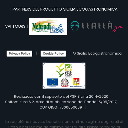
I PARTNERS DEL PROGETTO SICILIA ECOGASTRONOMICA
VAI TOURS |
|
© Sicilia Ecogastronomica
Privacy Policy
Cookie Policy
Realizzato con il supporto del PSR Sicilia 2014-2020
Sottomisura 6.2, data di pubblicazione del Bando 15/05/2017,
CUP G15G117000050009
La società ha ricevuto benefici rientranti nel regime degli aiuti di
Stato e nel regime de minimis per i quali sussiste l’obbligo di